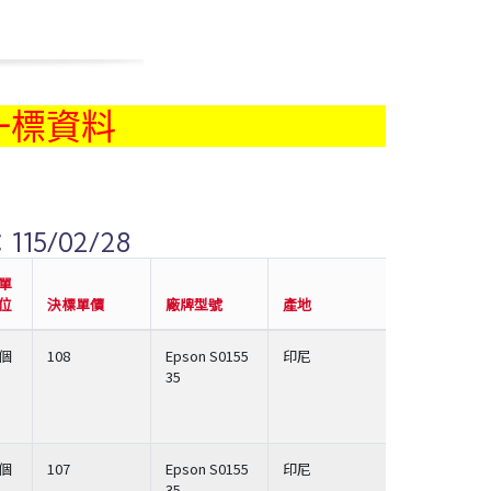
一標資料
15/02/28
單
位
決標單價
廠牌型號
產地
個
108
Epson S0155
印尼
35
個
107
Epson S0155
印尼
35