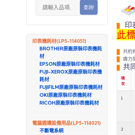
共
約
品
印
項
搜
此
尋
印表機耗材
(LP5-114051)
BROTHER原廠原裝印表機耗
共約標案
材
廣力契
EPSON原廠原裝印表機耗材
共同
FUJI-XEROX原廠原裝印表機
項
耗材
次
FUJIFILM原廠原裝印表機耗材
OKI原廠原裝印表機耗材
1
RICOH原廠原裝印表機耗材
電腦週邊設備用品
(LP5-114021)
2
不斷電系統