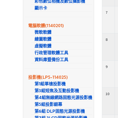
彩色數位相機及數位攝影機
顯示卡
7
電腦軟體
(1140201)
微軟軟體
繪圖軟體
8
虛擬軟體
行政管理軟體工具
資料庫暨備份工具
9
投影機
(LP5-114025)
第1組單槍投影機
第3組短焦及互動投影機
10
第4組無線網路固態光源投影機
第5組投影銀幕
第6組 DLP固態光源投影機