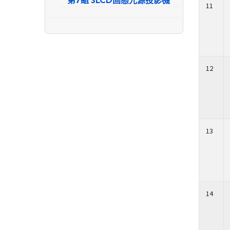
第7組 3LCD固態光源投影機
11
12
13
14