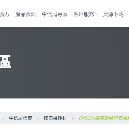
廣力
產品資訊
中信局專區
客戶服務
資源下載
區
中信局標案
印表機耗材
EPSON原廠原裝印表機