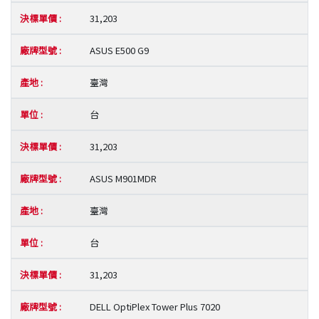
31,203
ASUS E500 G9
臺灣
台
31,203
ASUS M901MDR
臺灣
台
31,203
DELL OptiPlex Tower Plus 7020