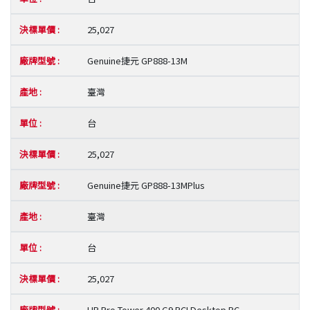
25,027
Genuine捷元 GP888-13M
臺灣
台
25,027
Genuine捷元 GP888-13MPlus
臺灣
台
25,027
HP Pro Tower 400 G9 PCI Desktop PC