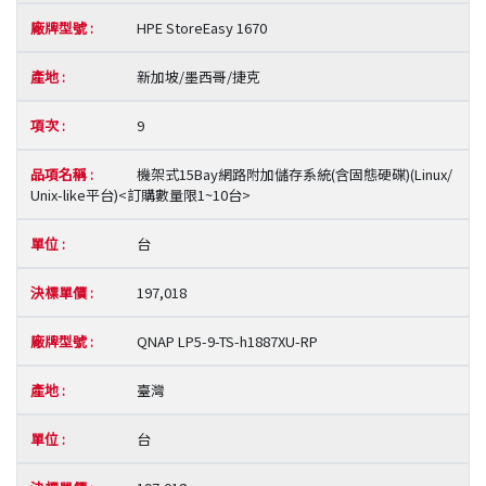
HPE StoreEasy 1670
新加坡/墨西哥/捷克
9
機架式15Bay網路附加儲存系統(含固態硬碟)(Linux/
Unix-like平台)<訂購數量限1~10台>
台
197,018
QNAP LP5-9-TS-h1887XU-RP
臺灣
台