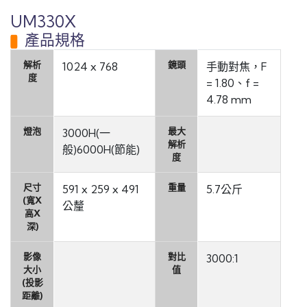
UM330X
產品規格
解析
鏡頭
1024 x 768
手動對焦，F
度
= 1.80、f =
4.78 mm
燈泡
最大
3000H(一
解析
般)6000H(節能)
度
尺寸
重量
591 x 259 x 491
5.7公斤
(寬X
公釐
高X
深)
影像
對比
3000:1
大小
值
(投影
距離)