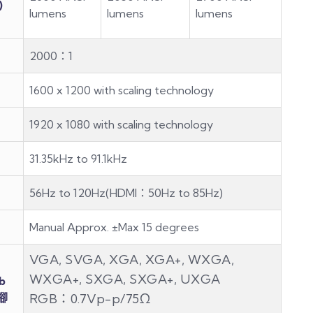
)
lumens
lumens
lumens
2000：1
1600 x 1200 with scaling technology
1920 x 1080 with scaling technology
31.35kHz to 91.1kHz
56Hz to 120Hz(HDMI：50Hz to 85Hz)
Manual Approx. ±Max 15 degrees
VGA, SVGA, XGA, XGA+, WXGA,
WXGA+, SXGA, SXGA+, UXGA
b
針腳
RGB：0.7Vp-p/75Ω