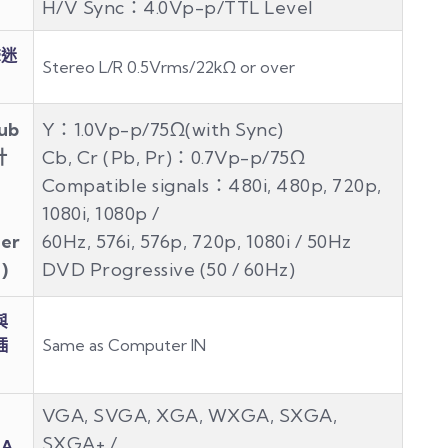
H/V Sync：4.0Vp-p/TTL Level
聲迷
Stereo L/R 0.5Vrms/22kΩ or over
ub
Y：1.0Vp-p/75Ω(with Sync)
針
Cb, Cr (Pb, Pr)：0.7Vp-p/75Ω
Compatible signals：480i, 480p, 720p,
1080i, 1080p /
er
60Hz, 576i, 576p, 720p, 1080i / 50Hz
)
DVD Progressive (50 / 60Hz)
與
插
Same as Computer IN
VGA, SVGA, XGA, WXGA, SXGA,
SXGA+ /
 A