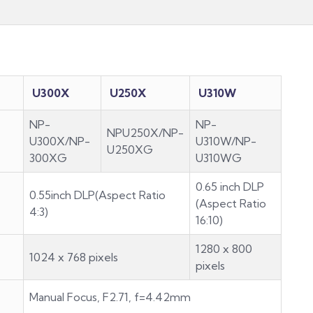
U300X
U250X
U310W
NP-
NP-
NPU250X/NP-
U300X/NP-
U310W/NP-
U250XG
300XG
U310WG
0.65 inch DLP
0.55inch DLP(Aspect Ratio
(Aspect Ratio
4:3)
16:10)
1280 x 800
1024 x 768 pixels
pixels
Manual Focus, F2.71, f=4.42mm