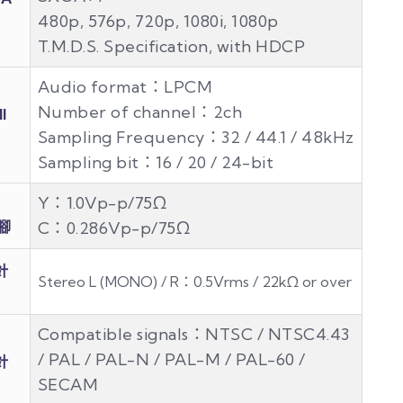
480p, 576p, 720p, 1080i, 1080p
T.M.D.S. Specification, with HDCP
Audio format：LPCM
Number of channel：2ch
I
Sampling Frequency：32 / 44.1 / 48kHz
Sampling bit：16 / 20 / 24-bit
Y：1.0Vp-p/75Ω
針腳
C：0.286Vp-p/75Ω
針
Stereo L (MONO) / R：0.5Vrms / 22kΩ or over
Compatible signals：NTSC / NTSC4.43
/ PAL / PAL-N / PAL-M / PAL-60 /
針
SECAM