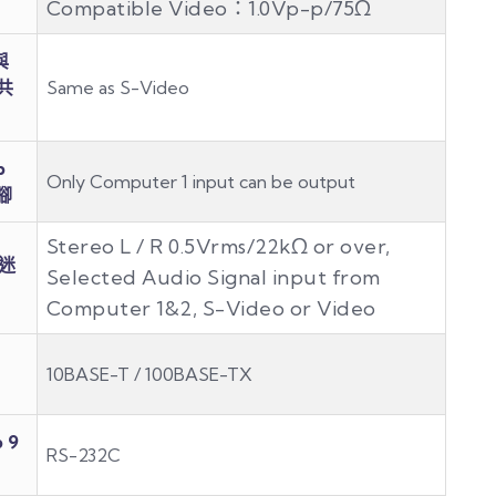
Compatible Video：1.0Vp-p/75Ω
與
 共
Same as S-Video
b
Only Computer 1 input can be output
針腳
Stereo L / R 0.5Vrms/22kΩ or over,
迷
Selected Audio Signal input from
Computer 1&2, S-Video or Video
10BASE-T / 100BASE-TX
 9
RS-232C