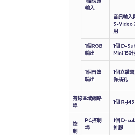
1個視訊
輸入
音訊輸入
S-Video
用
1個RGB
1個 D-Su
輸出
Mini 15
1個音效
1個立體聲
輸出
你插孔
有線區域網路
1個 R-J45
埠
PC控制
1個 D-sub
控
埠
針腳
制