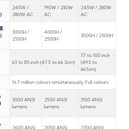
245W /
190W / 230W
245W / 280W
)
280W AC
AC
AC
模
3000H /
4000H /
)
3000H / 2500H
2500H
2500H
77 to 100 inch
63 to 85 inch (47.5 to 66.2cm)
(49.5 to
66.1cm)
16.7 million colours simultaneously, Full colours
e
3000 ANSI
2500 ANSI
3100 ANSI
)
lumens
lumens
lumens
e
2600 ANSI
2050 ANSI
2700 ANSI