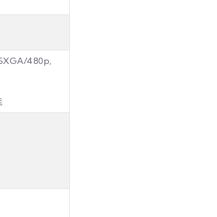
SXGA/480p,
能