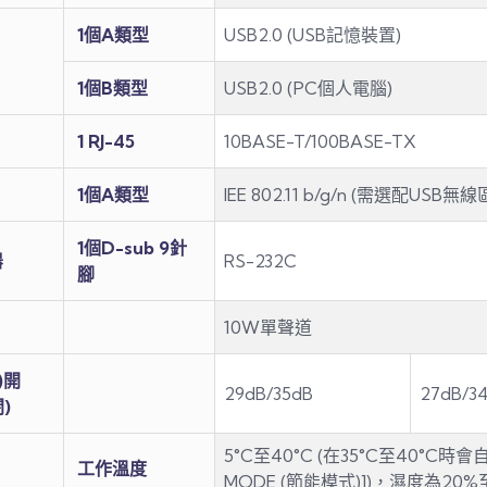
1個A類型
USB2.0 (USB記憶裝置)
1個B類型
USB2.0 (PC個人電腦)
1 RJ-45
10BASE-T/100BASE-TX
1個A類型
IEE 802.11 b/g/n (需選配US
1個D-sub 9針
器
RS-232C
腳
10W單聲道
)開
29dB/35dB
27dB/3
)
5°C至40°C (在35°C至40°C時
工作溫度
MODE (節能模式)])，濕度為20%