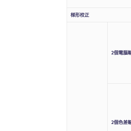
梯形校正
2個電腦
2個色差