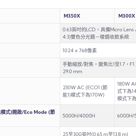
M350X
M300X
0.63英吋的LCD，具備Micro Lens 
4:3)雙色分光鏡－稜鏡收斂系統
1024 x 768像素
手動縮放/對焦，變焦比1至1.7，F1.7-2.
29.0 mm
180W A
230W AC (ECO1 (節
式下為14
能1)模式下為170W)
模式下為
能模式)開啟/Eco Mode (節
5000H/4000H
6000H/
25至300英吋(0.65 m至13.8 m)