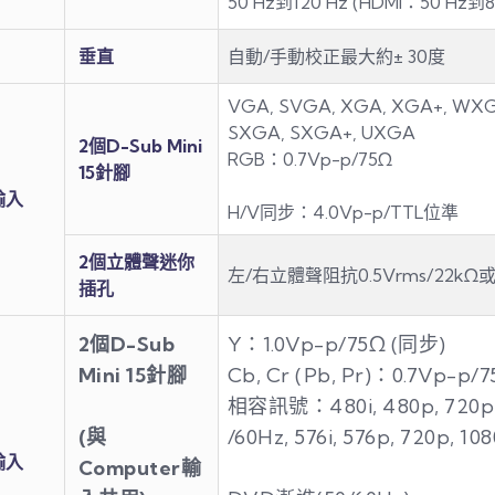
50 Hz到120 Hz (HDMI：50 Hz到8
垂直
自動/手動校正最大約± 30度
VGA, SVGA, XGA, XGA+, WX
SXGA, SXGA+, UXGA
2個D-Sub Mini
RGB：0.7Vp-p/75Ω
15針腳
輸入
H/V同步：4.0Vp-p/TTL位準
2個立體聲迷你
左/右立體聲阻抗0.5Vrms/22kΩ
插孔
2個D-Sub
Y：1.0Vp-p/75Ω (同步)
Mini 15針腳
Cb, Cr (Pb, Pr)：0.7Vp-p/
相容訊號：480i, 480p, 720p, 
(與
/60Hz, 576i, 576p, 720p, 10
輸入
Computer輸