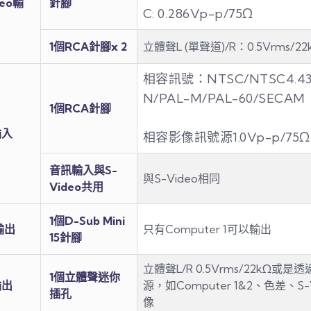
deo輸
針腳
C: 0.286Vp-p/75Ω
1個RCA針腳x 2
立體聲L (單聲道)/R：0.5Vrms/2
相容訊號：NTSC/NTSC4.43/
N/PAL-M/PAL-60/SECAM
1個RCA針腳
輸入
相容影像訊號源1.0Vp-p/75Ω
音訊輸入與S-
與S-Video相同
Video共用
1個D-Sub Mini
輸出
只有Computer 1可以輸出
15針腳
立體聲L/R 0.5Vrms/22kΩ或
1個立體聲迷你
輸出
源，如Computer 1&2、色差、S
插孔
像