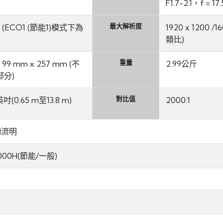
F1.7-2.1，f = 1
最大解析度
C (ECO1 (節能1)模式下為
1920 x 1200 /1
類比)
重量
 99 mm x 257 mm (不
2.99公斤
分)
對比值
吋(0.65 m至13.8 m)
2000:1
SI流明
4000H(節能/一般)