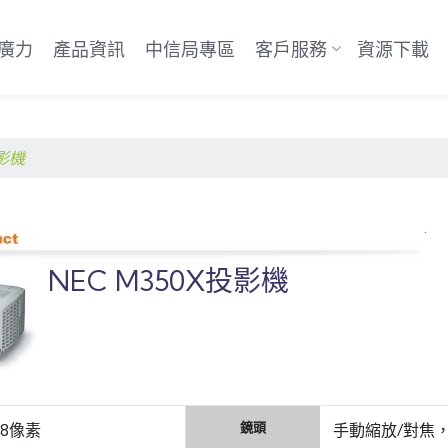
廣力
產品資訊
中信局專區
客戶服務
資源下載
影機
.
NEC M350X投影機
鏡頭
768像素
手動縮放/對焦，