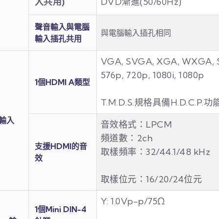
入共用)
DVD漸進(50/60Hz)
聲音輸入與電腦
與電腦輸入插孔相同
輸入插孔共用
VGA, SVGA, XGA, WXGA, 
576p, 720p, 1080i, 1080p
1個HDMI A類型
T.M.D.S.規格具備H.D.C.P.功
I輸入
音效格式：LPCM
頻道數：2ch
支援HDMI的音
取樣頻率：32/44.1/48 kHz
效
取樣位元：16/20/24位元
Y: 1.0Vp-p/75Ω
1個Mini DIN-4