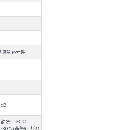
B無線區域網路元件)
4dB
會自動選擇[ECO
至80% (非凝結狀態)