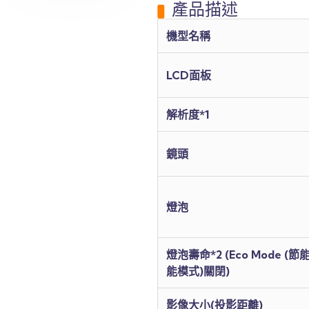
產品描述
機型名稱
LCD面板
解析度*1
鏡頭
燈泡
燈泡壽命*2 (Eco Mode (節
能模式)關閉)
影像大小(投影距離)