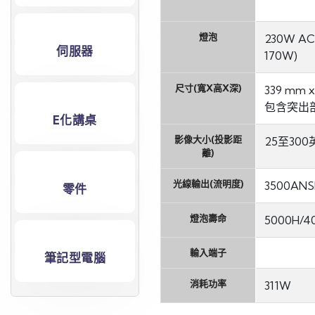
燈泡
230W A
伺服器
170W)
尺寸(寬X高X深)
339 mm x
包含突出部
E化講桌
影像大小(投影距
25至300英
離)
光線輸出(流明度)
3500AN
零件
燈泡壽命
5000H/
輸入端子
筆記型電腦
消耗功率
311W